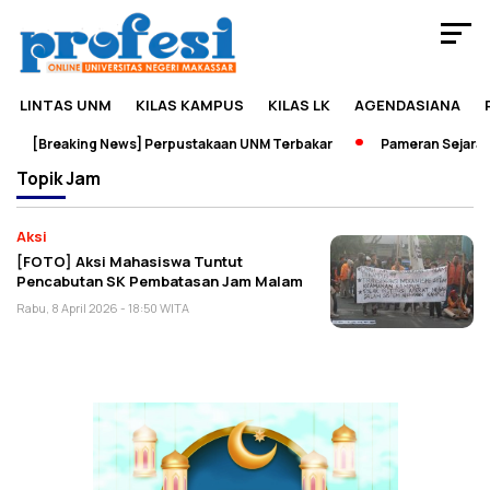
LINTAS UNM
KILAS KAMPUS
KILAS LK
AGENDASIANA
[Breaking News] Perpustakaan UNM Terbakar
Pameran Sejarah 
Topik
Jam
Aksi
[FOTO] Aksi Mahasiswa Tuntut
Pencabutan SK Pembatasan Jam Malam
Rabu, 8 April 2026 - 18:50 WITA