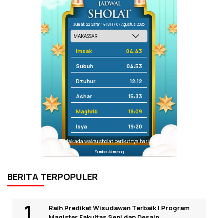
Jum'at, 22 Safar 1448 H / 07 Agustus 2026
Imsak
04:43
Subuh
04:53
Dzuhur
12:12
Ashar
15:33
Maghrib
18:09
Isya
19:20
Tidak ada waktu sholat berikutnya hari ini.
Sumber: Kemenag
BERITA TERPOPULER
Raih Predikat Wisudawan Terbaik I Program
Magister Fakultas Seni dan Desain