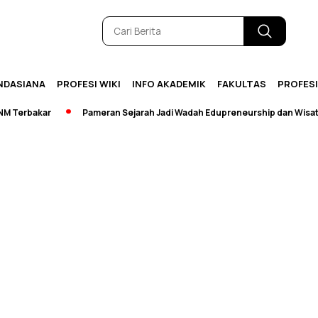
NDASIANA
PROFESI WIKI
INFO AKADEMIK
FAKULTAS
PROFES
erbakar
Pameran Sejarah Jadi Wadah Edupreneurship dan Wisata