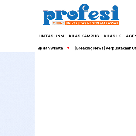
LINTAS UNM
KILAS KAMPUS
KILAS LK
AGE
ah Edupreneurship dan Wisata
[Breaking News] Perpustakaan UNM T