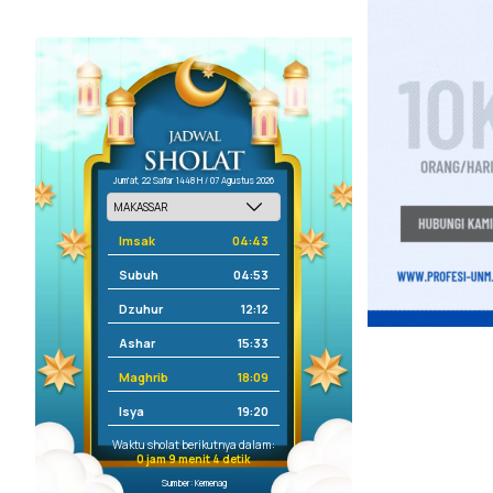
Jum'at, 22 Safar 1448 H / 07 Agustus 2026
Imsak
04:43
Subuh
04:53
Dzuhur
12:12
Ashar
15:33
Maghrib
18:09
Isya
19:20
Waktu sholat berikutnya dalam:
0 jam 9 menit 4 detik
Sumber: Kemenag