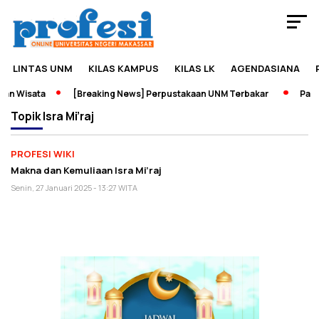
LINTAS UNM
KILAS KAMPUS
KILAS LK
AGENDASIANA
an Wisata
[Breaking News] Perpustakaan UNM Terbakar
Pamer
Topik
Isra Mi’raj
PROFESI WIKI
Makna dan Kemuliaan Isra Mi’raj
Senin, 27 Januari 2025 - 13:27 WITA