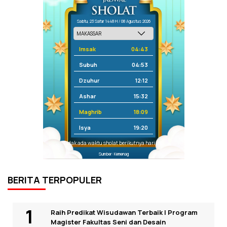
Sabtu, 23 Safar 1448 H / 08 Agustus 2026
Imsak
04:43
Subuh
04:53
Dzuhur
12:12
Ashar
15:32
Maghrib
18:09
Isya
19:20
Tidak ada waktu sholat berikutnya hari ini.
Sumber: Kemenag
BERITA TERPOPULER
Raih Predikat Wisudawan Terbaik I Program
Magister Fakultas Seni dan Desain