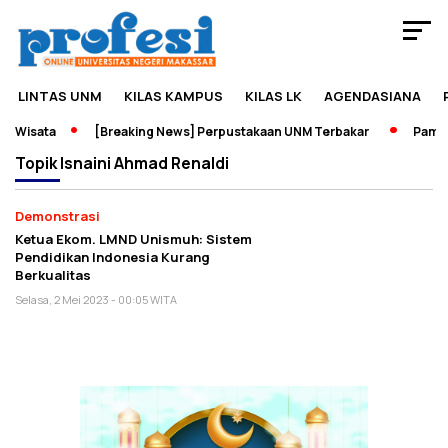
LINTAS UNM
KILAS KAMPUS
KILAS LK
AGENDASIANA
n Wisata
[Breaking News] Perpustakaan UNM Terbakar
Pamera
Topik
Isnaini Ahmad Renaldi
Demonstrasi
Ketua Ekom. LMND Unismuh: Sistem
Pendidikan Indonesia Kurang
Berkualitas
Selasa, 2 Mei 2023 - 00:05 WITA