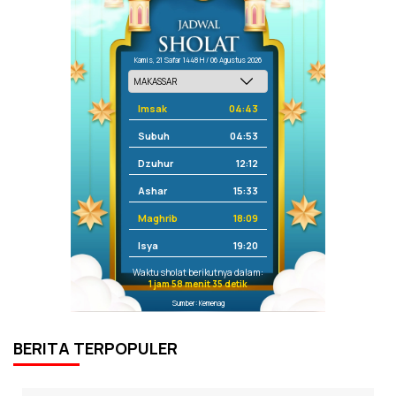
Kamis, 21 Safar 1448 H / 06 Agustus 2026
Imsak
04:43
Subuh
04:53
Dzuhur
12:12
Ashar
15:33
Maghrib
18:09
Isya
19:20
Waktu sholat berikutnya dalam:
1 jam 58 menit 35 detik
Sumber: Kemenag
BERITA TERPOPULER