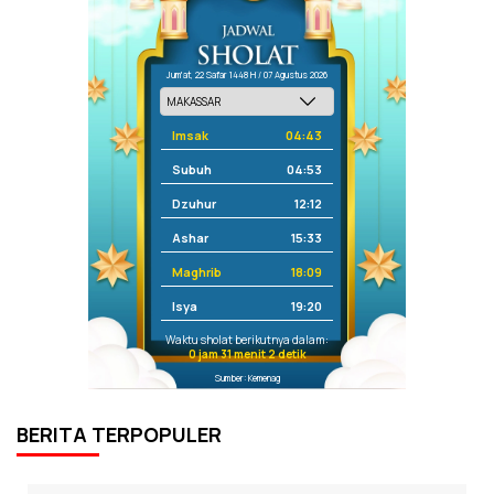
Jum'at, 22 Safar 1448 H / 07 Agustus 2026
Imsak
04:43
Subuh
04:53
Dzuhur
12:12
Ashar
15:33
Maghrib
18:09
Isya
19:20
Waktu sholat berikutnya dalam:
0 jam 31 menit 2 detik
Sumber: Kemenag
BERITA TERPOPULER