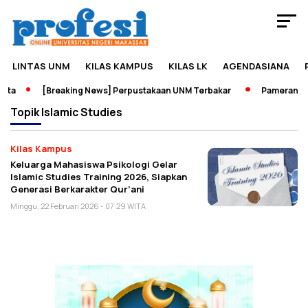
LINTAS UNM
KILAS KAMPUS
KILAS LK
AGENDASIANA
ata
[Breaking News] Perpustakaan UNM Terbakar
Pameran Sej
Topik
Islamic Studies
Kilas Kampus
Keluarga Mahasiswa Psikologi Gelar
Islamic Studies Training 2026, Siapkan
Generasi Berkarakter Qur’ani
Minggu, 22 Februari 2026 - 07:29 WITA