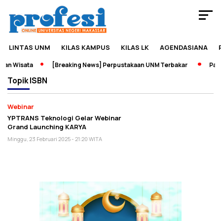
LINTAS UNM
KILAS KAMPUS
KILAS LK
AGENDASIANA
an Wisata
[Breaking News] Perpustakaan UNM Terbakar
Pamer
Topik
ISBN
Webinar
YPTRANS Teknologi Gelar Webinar
Grand Launching KARYA
Minggu, 23 Februari 2025 - 21:20 WITA