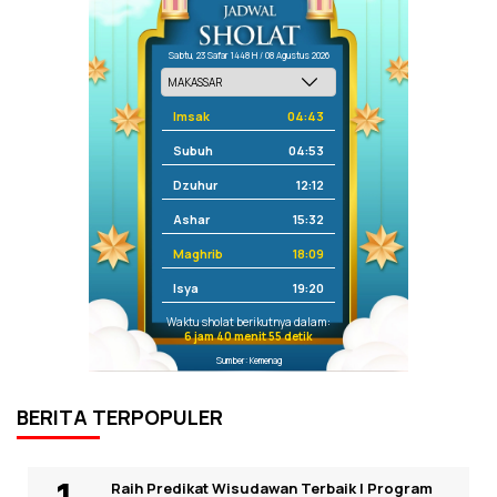
Sabtu, 23 Safar 1448 H / 08 Agustus 2026
Imsak
04:43
Subuh
04:53
Dzuhur
12:12
Ashar
15:32
Maghrib
18:09
Isya
19:20
Waktu sholat berikutnya dalam:
6 jam 40 menit 55 detik
Sumber: Kemenag
BERITA TERPOPULER
Raih Predikat Wisudawan Terbaik I Program