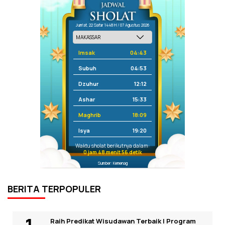
Jum'at, 22 Safar 1448 H / 07 Agustus 2026
Imsak
04:43
Subuh
04:53
Dzuhur
12:12
Ashar
15:33
Maghrib
18:09
Isya
19:20
Waktu sholat berikutnya dalam:
0 jam 48 menit 56 detik
Sumber: Kemenag
BERITA TERPOPULER
Raih Predikat Wisudawan Terbaik I Program