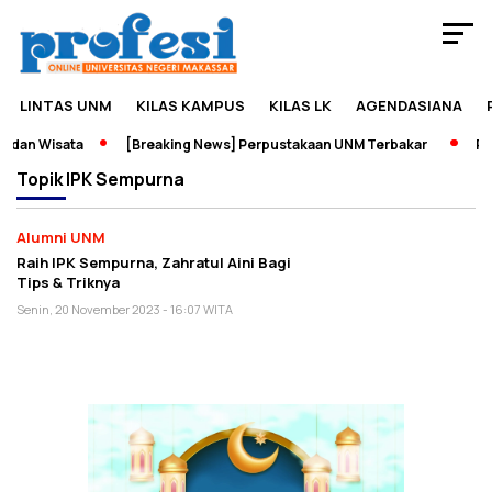
LINTAS UNM
KILAS KAMPUS
KILAS LK
AGENDASIANA
 dan Wisata
[Breaking News] Perpustakaan UNM Terbakar
Pam
Topik
IPK Sempurna
Alumni UNM
Raih IPK Sempurna, Zahratul Aini Bagi
Tips & Triknya
Senin, 20 November 2023 - 16:07 WITA