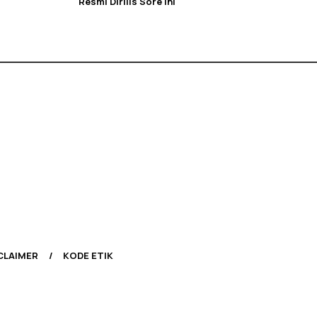
Resmi Dirilis Sore Ini
CLAIMER
KODE ETIK