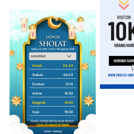
Sabtu, 23 Safar 1448 H / 08 Agustus 2026
Imsak
04:43
Subuh
04:53
Dzuhur
12:12
Ashar
15:32
Maghrib
18:09
Isya
19:20
Waktu sholat berikutnya dalam:
1 jam 45 menit 10 detik
Sumber: Kemenag