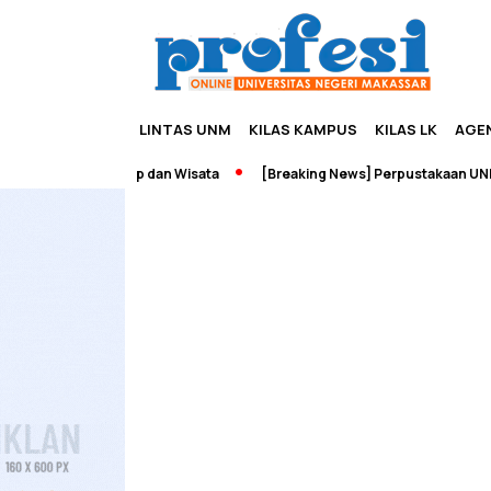
LINTAS UNM
KILAS KAMPUS
KILAS LK
AGE
h Edupreneurship dan Wisata
[Breaking News] Perpustakaan UNM T