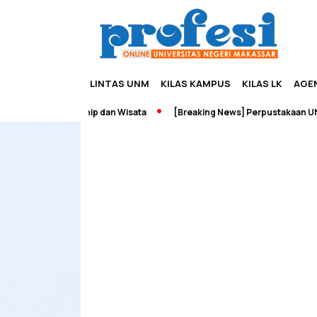
LINTAS UNM
KILAS KAMPUS
KILAS LK
AGE
dah Edupreneurship dan Wisata
[Breaking News] Perpustakaan UNM 