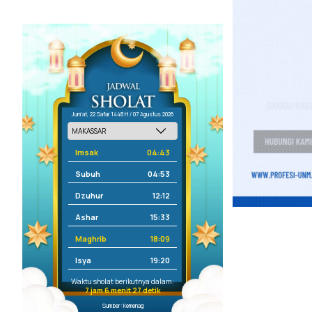
Jum'at, 22 Safar 1448 H / 07 Agustus 2026
Imsak
04:43
Subuh
04:53
Dzuhur
12:12
Ashar
15:33
Maghrib
18:09
Isya
19:20
Waktu sholat berikutnya dalam:
7 jam 6 menit 27 detik
Sumber: Kemenag