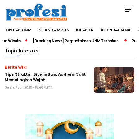
LINTAS UNM
KILAS KAMPUS
KILAS LK
AGENDASIANA
an Wisata
[Breaking News] Perpustakaan UNM Terbakar
Pamer
Topik
Interaksi
Berita Wiki
Tips Struktur Bicara Buat Audiens Sulit
Memalingkan Wajah
Senin, 7 Juli 2025 - 18:46 WITA