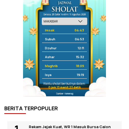
Selasa, 26 Safar 1448 H / 11 Agustus 2026
Imsak
04:43
Subuh
04:53
Dzuhur
12:11
Ashar
15:32
Maghrib
18:09
Isya
19:19
Waktu sholat berikutnya dalam:
0 jam 13 menit 23 detik
Sumber: Kemenag
BERITA TERPOPULER
Rekam Jejak Kuat, WR 1 Masuk Bursa Calon