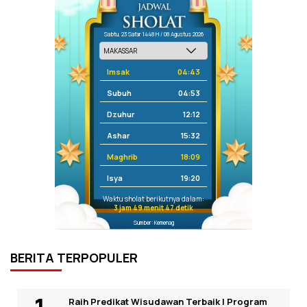
Sabtu, 23 Safar 1448 H / 08 Agustus 2026
Imsak
04:43
Subuh
04:53
Dzuhur
12:12
Ashar
15:32
Maghrib
18:09
Isya
19:20
Waktu sholat berikutnya dalam:
3 jam 49 menit 47 detik
Sumber: Kemenag
BERITA TERPOPULER
Raih Predikat Wisudawan Terbaik I Program