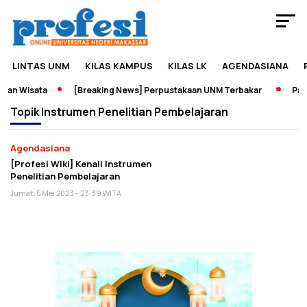
LINTAS UNM
KILAS KAMPUS
KILAS LK
AGENDASIANA
dan Wisata
[Breaking News] Perpustakaan UNM Terbakar
Pame
Topik
Instrumen Penelitian Pembelajaran
Agendasiana
[Profesi Wiki] Kenali Instrumen
Penelitian Pembelajaran
Jumat, 5 Mei 2023 - 23:39 WITA