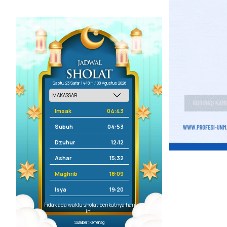
Sabtu, 23 Safar 1448 H / 08 Agustus 2026
Imsak
04:43
Subuh
04:53
Dzuhur
12:12
Ashar
15:32
Maghrib
18:09
Isya
19:20
Tidak ada waktu sholat berikutnya hari
ini.
Sumber: Kemenag