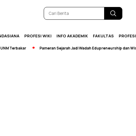
NDASIANA
PROFESI WIKI
INFO AKADEMIK
FAKULTAS
PROFES
M Terbakar
Pameran Sejarah Jadi Wadah Edupreneurship dan Wisat