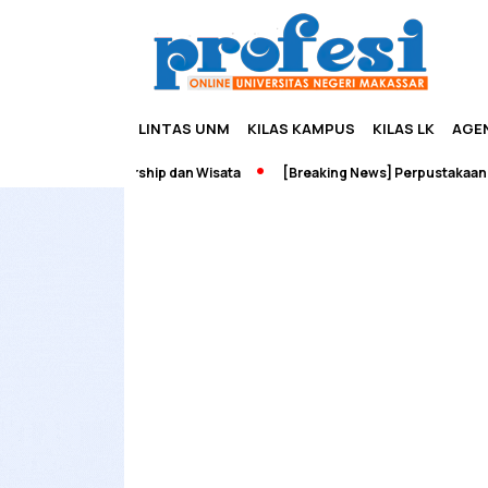
LINTAS UNM
KILAS KAMPUS
KILAS LK
AGE
Wadah Edupreneurship dan Wisata
[Breaking News] Perpustakaan UN