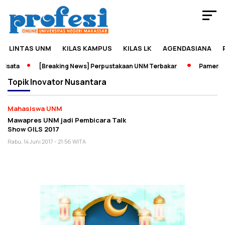
LINTAS UNM
KILAS KAMPUS
KILAS LK
AGENDASIANA
isata
[Breaking News] Perpustakaan UNM Terbakar
Pameran S
Topik
Inovator Nusantara
Mahasiswa UNM
Mawapres UNM jadi Pembicara Talk
Show GILS 2017
Rabu, 14 Juni 2017 - 21:56 WITA