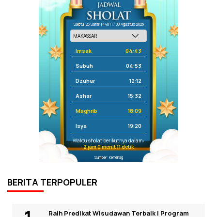
Sabtu, 23 Safar 1448 H / 08 Agustus 2026
Imsak
04:43
Subuh
04:53
Dzuhur
12:12
Ashar
15:32
Maghrib
18:09
Isya
19:20
Waktu sholat berikutnya dalam:
2 jam 0 menit 11 detik
Sumber: Kemenag
BERITA TERPOPULER
Raih Predikat Wisudawan Terbaik I Program