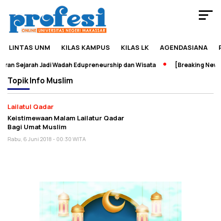
LINTAS UNM
KILAS KAMPUS
KILAS LK
AGENDASIANA
an Sejarah Jadi Wadah Edupreneurship dan Wisata
[Breaking News]
Topik
Info Muslim
Lailatul Qadar
Keistimewaan Malam Lailatur Qadar
Bagi Umat Muslim
Rabu, 6 Juni 2018 - 00:30 WITA