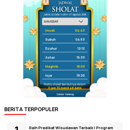
Jum'at, 22 Safar 1448 H / 07 Agustus 2026
Imsak
04:43
Subuh
04:53
Dzuhur
12:12
Ashar
15:33
Maghrib
18:09
Isya
19:20
Waktu sholat berikutnya dalam:
0 jam 35 menit 48 detik
Sumber: Kemenag
BERITA TERPOPULER
Raih Predikat Wisudawan Terbaik I Program