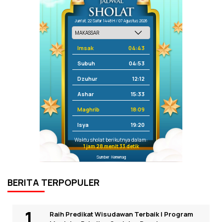
Jum'at, 22 Safar 1448 H / 07 Agustus 2026
Imsak
04:43
Subuh
04:53
Dzuhur
12:12
Ashar
15:33
Maghrib
18:09
Isya
19:20
Waktu sholat berikutnya dalam:
1 jam 28 menit 33 detik
Sumber: Kemenag
BERITA TERPOPULER
Raih Predikat Wisudawan Terbaik I Program