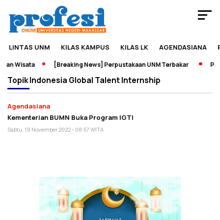
LINTAS UNM
KILAS KAMPUS
KILAS LK
AGENDASIANA
dan Wisata
[Breaking News] Perpustakaan UNM Terbakar
Pame
Topik
Indonesia Global Talent Internship
Agendasiana
Kementerian BUMN Buka Program IGTI
Sabtu, 19 November 2022 - 08:57 WITA