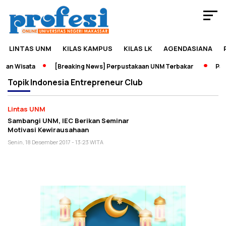
LINTAS UNM
KILAS KAMPUS
KILAS LK
AGENDASIANA
dan Wisata
[Breaking News] Perpustakaan UNM Terbakar
Pame
Topik
Indonesia Entrepreneur Club
Lintas UNM
Sambangi UNM, IEC Berikan Seminar
Motivasi Kewirausahaan
Senin, 18 Desember 2017 - 13:23 WITA