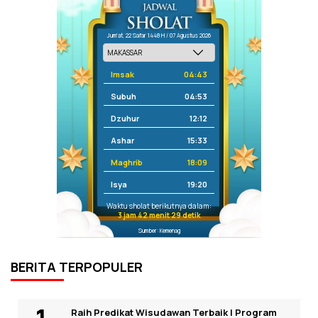
Jum'at, 22 Safar 1448 H / 07 Agustus 2026
Imsak
04:43
Subuh
04:53
Dzuhur
12:12
Ashar
15:33
Maghrib
18:09
Isya
19:20
Waktu sholat berikutnya dalam:
3 jam 42 menit 29 detik
Sumber: Kemenag
BERITA TERPOPULER
Raih Predikat Wisudawan Terbaik I Program