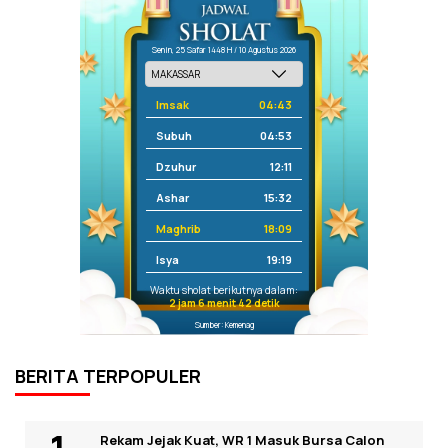
Senin, 25 Safar 1448 H / 10 Agustus 2026
Imsak
04:43
Subuh
04:53
Dzuhur
12:11
Ashar
15:32
Maghrib
18:09
Isya
19:19
Waktu sholat berikutnya dalam:
2 jam 6 menit 42 detik
Sumber: Kemenag
BERITA TERPOPULER
Rekam Jejak Kuat, WR 1 Masuk Bursa Calon