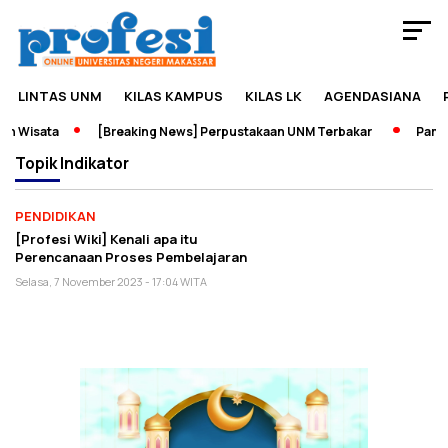
LINTAS UNM
KILAS KAMPUS
KILAS LK
AGENDASIANA
n Wisata
[Breaking News] Perpustakaan UNM Terbakar
Pamera
Topik
Indikator
PENDIDIKAN
[Profesi Wiki] Kenali apa itu
Perencanaan Proses Pembelajaran
Selasa, 7 November 2023 - 17:04 WITA