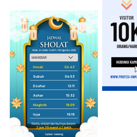
Ahad, 24 Safar 1448 H / 09 Agustus 2026
Imsak
04:43
Subuh
04:53
Dzuhur
12:11
Ashar
15:32
Maghrib
18:09
Isya
19:19
Waktu sholat berikutnya dalam:
2 jam 39 menit 47 detik
Sumber: Kemenag