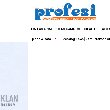
LINTAS UNM
KILAS KAMPUS
KILAS LK
AGE
dah Edupreneurship dan Wisata
[Breaking News] Perpustakaan UNM 