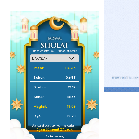
Jum'at, 22 Safar 1448 H / 07 Agustus 2026
Imsak
04:43
Subuh
04:53
Dzuhur
12:12
Ashar
15:33
Maghrib
18:09
Isya
19:20
Waktu sholat berikutnya dalam:
2 jam 50 menit 26 detik
Sumber: Kemenag