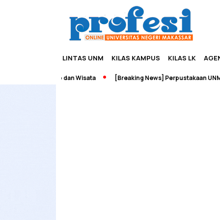
LINTAS UNM
KILAS KAMPUS
KILAS LK
AGE
h Edupreneurship dan Wisata
[Breaking News] Perpustakaan UNM Te