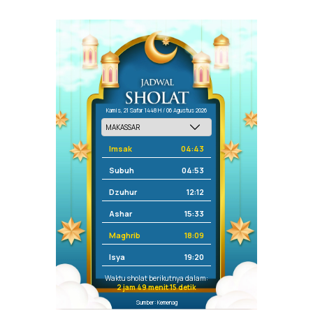
Kamis, 21 Safar 1448 H / 06 Agustus 2026
Imsak
04:43
Subuh
04:53
Dzuhur
12:12
Ashar
15:33
Maghrib
18:09
Isya
19:20
Waktu sholat berikutnya dalam:
2 jam 49 menit 15 detik
Sumber: Kemenag