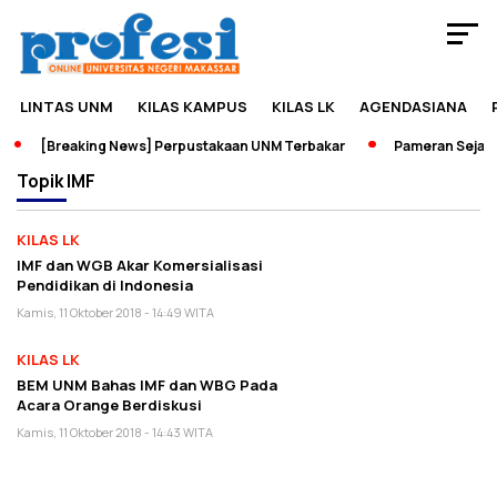
LINTAS UNM
KILAS KAMPUS
KILAS LK
AGENDASIANA
[Breaking News] Perpustakaan UNM Terbakar
Pameran Sejarah
Topik
IMF
KILAS LK
IMF dan WGB Akar Komersialisasi
Pendidikan di Indonesia
Kamis, 11 Oktober 2018 - 14:49 WITA
KILAS LK
BEM UNM Bahas IMF dan WBG Pada
Acara Orange Berdiskusi
Kamis, 11 Oktober 2018 - 14:43 WITA