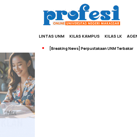
LINTAS UNM
KILAS KAMPUS
KILAS LK
AGE
rship dan Wisata
[Breaking News] Perpustakaan UNM Terbakar