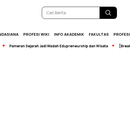
NDASIANA
PROFESI WIKI
INFO AKADEMIK
FAKULTAS
PROFES
Pameran Sejarah Jadi Wadah Edupreneurship dan Wisata
[Breaking