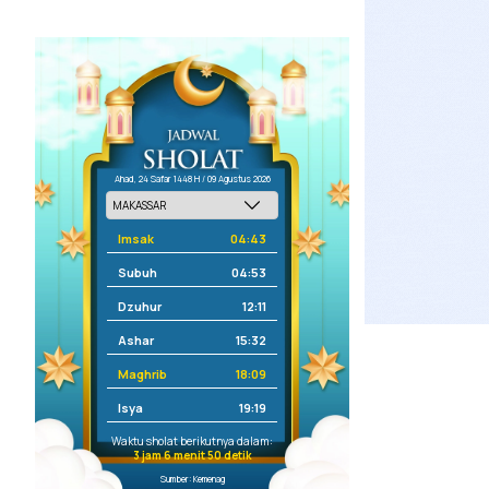
Ahad, 24 Safar 1448 H / 09 Agustus 2026
Imsak
04:43
Subuh
04:53
Dzuhur
12:11
Ashar
15:32
Maghrib
18:09
Isya
19:19
Waktu sholat berikutnya dalam:
3 jam 6 menit 50 detik
Sumber: Kemenag