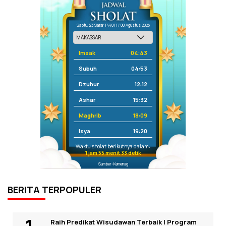
Sabtu, 23 Safar 1448 H / 08 Agustus 2026
Imsak
04:43
Subuh
04:53
Dzuhur
12:12
Ashar
15:32
Maghrib
18:09
Isya
19:20
Waktu sholat berikutnya dalam:
1 jam 55 menit 33 detik
Sumber: Kemenag
BERITA TERPOPULER
Raih Predikat Wisudawan Terbaik I Program