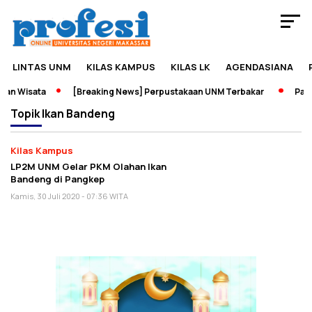
LINTAS UNM
KILAS KAMPUS
KILAS LK
AGENDASIANA
an Wisata
[Breaking News] Perpustakaan UNM Terbakar
Pamer
Topik
Ikan Bandeng
Kilas Kampus
LP2M UNM Gelar PKM Olahan Ikan
Bandeng di Pangkep
Kamis, 30 Juli 2020 - 07:36 WITA