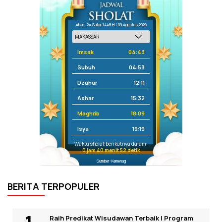
Ahad, 24 Safar 1448 H / 09 Agustus 2026
Imsak
04:43
Subuh
04:53
Dzuhur
12:11
Ashar
15:32
Maghrib
18:09
Isya
19:19
Waktu sholat berikutnya dalam:
0 jam 40 menit 52 detik
Sumber: Kemenag
BERITA TERPOPULER
Raih Predikat Wisudawan Terbaik I Program