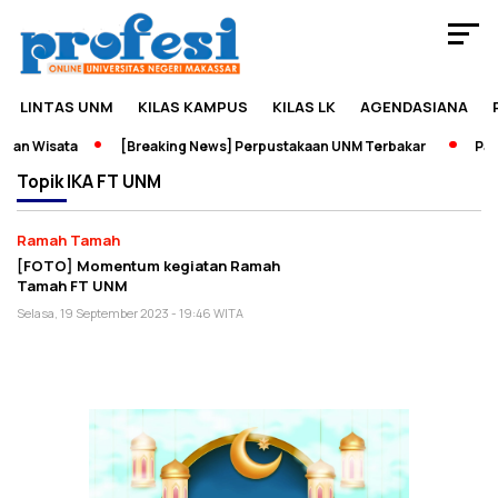
LINTAS UNM
KILAS KAMPUS
KILAS LK
AGENDASIANA
dan Wisata
[Breaking News] Perpustakaan UNM Terbakar
Pame
Topik
IKA FT UNM
Ramah Tamah
[FOTO] Momentum kegiatan Ramah
Tamah FT UNM
Selasa, 19 September 2023 - 19:46 WITA