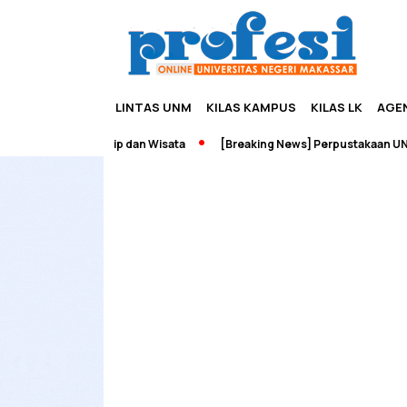
LINTAS UNM
KILAS KAMPUS
KILAS LK
AGE
ah Edupreneurship dan Wisata
[Breaking News] Perpustakaan UNM T