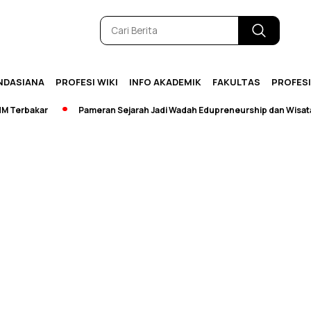
NDASIANA
PROFESI WIKI
INFO AKADEMIK
FAKULTAS
PROFES
erbakar
Pameran Sejarah Jadi Wadah Edupreneurship dan Wisata