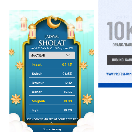
Jum'at, 22 Safar 1448 H / 07 Agustus 2026
Imsak
04:43
Subuh
04:53
Dzuhur
12:12
Ashar
15:33
Maghrib
18:09
Isya
19:20
Tidak ada waktu sholat berikutnya hari
ini.
Sumber: Kemenag