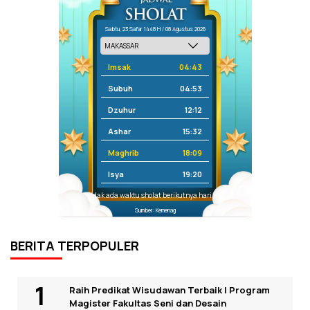
Sabtu, 23 Safar 1448 H / 08 Agustus 2026
Imsak
04:43
Subuh
04:53
Dzuhur
12:12
Ashar
15:32
Maghrib
18:09
Isya
19:20
Tidak ada waktu sholat berikutnya hari ini.
Sumber: Kemenag
BERITA TERPOPULER
Raih Predikat Wisudawan Terbaik I Program
Magister Fakultas Seni dan Desain