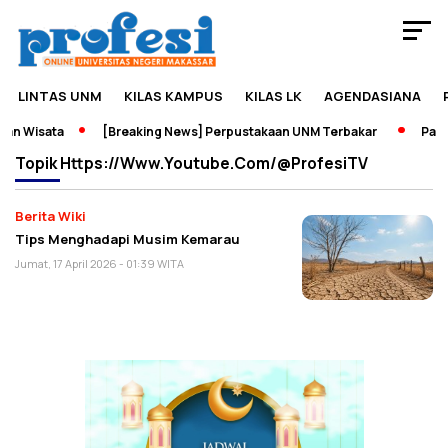
LINTAS UNM
KILAS KAMPUS
KILAS LK
AGENDASIANA
an Wisata
[Breaking News] Perpustakaan UNM Terbakar
Pamer
Topik
Https://www.youtube.com/@ProfesiTV
Berita Wiki
Tips Menghadapi Musim Kemarau
Jumat, 17 April 2026 - 01:39 WITA