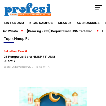
LINTAS UNM
KILAS KAMPUS
KILAS LK
AGENDASIANA
 dan Wisata
[Breaking News] Perpustakaan UNM Terbakar
Pam
Topik
Hmsp Ft
Fakultas Teknik
28 Pengurus Baru HMSP FT UNM
Dilantik
Sabtu, 25 November 2017 - 16:56 WITA