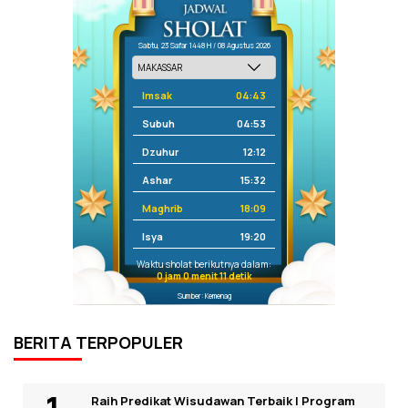
Sabtu, 23 Safar 1448 H / 08 Agustus 2026
Imsak
04:43
Subuh
04:53
Dzuhur
12:12
Ashar
15:32
Maghrib
18:09
Isya
19:20
Waktu sholat berikutnya dalam:
0 jam 0 menit 11 detik
Sumber: Kemenag
BERITA TERPOPULER
Raih Predikat Wisudawan Terbaik I Program