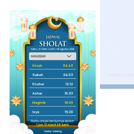
Kamis, 21 Safar 1448 H / 06 Agustus 2026
Imsak
04:43
Subuh
04:53
Dzuhur
12:12
Ashar
15:33
Maghrib
18:09
Isya
19:20
Waktu sholat berikutnya dalam:
1 jam 31 menit 58 detik
Sumber: Kemenag