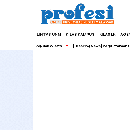
LINTAS UNM
KILAS KAMPUS
KILAS LK
AGE
dah Edupreneurship dan Wisata
[Breaking News] Perpustakaan UNM