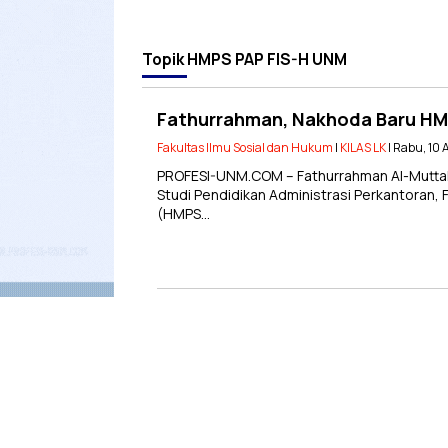
Topik
HMPS PAP FIS-H UNM
Fathurrahman, Nakhoda Baru H
Fakultas Ilmu Sosial dan Hukum
|
KILAS LK
| Rabu, 10
PROFESI-UNM.COM – Fathurrahman Al-Muttah
Studi Pendidikan Administrasi Perkantoran, 
(HMPS…