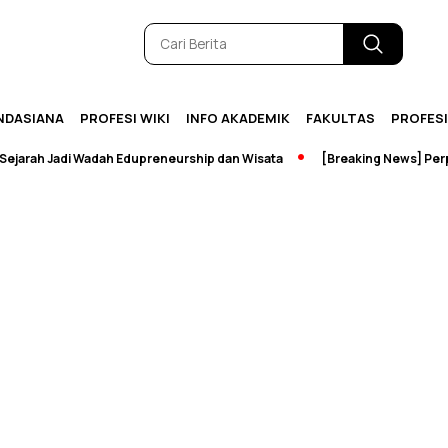
NDASIANA
PROFESI WIKI
INFO AKADEMIK
FAKULTAS
PROFES
rah Jadi Wadah Edupreneurship dan Wisata
[Breaking News] Perpus