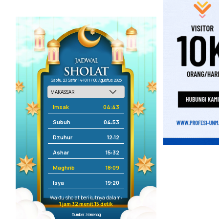
Sabtu, 23 Safar 1448 H / 08 Agustus 2026
Imsak
04:43
Subuh
04:53
Dzuhur
12:12
Ashar
15:32
Maghrib
18:09
Isya
19:20
Waktu sholat berikutnya dalam:
1 jam 32 menit 15 detik
Sumber: Kemenag