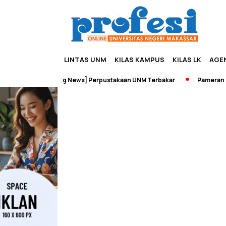
LINTAS UNM
KILAS KAMPUS
KILAS LK
AGE
ta
[Breaking News] Perpustakaan UNM Terbakar
Pameran Seja