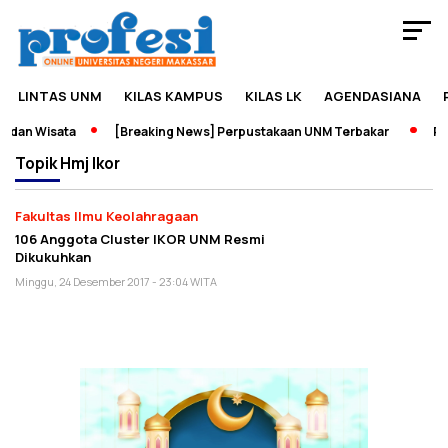
LINTAS UNM
KILAS KAMPUS
KILAS LK
AGENDASIANA
 dan Wisata
[Breaking News] Perpustakaan UNM Terbakar
Pam
Topik
Hmj Ikor
Fakultas Ilmu Keolahragaan
106 Anggota Cluster IKOR UNM Resmi
Dikukuhkan
Minggu, 24 Desember 2017 - 23:04 WITA