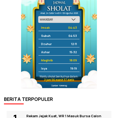
Ahad, 24 Safar 1448 H / 09 Agustus 2026
Imsak
04:43
Subuh
04:53
Dzuhur
12:11
Ashar
15:32
Maghrib
18:09
Isya
19:19
Waktu sholat berikutnya dalam:
2 jam 56 menit 37 detik
Sumber: Kemenag
BERITA TERPOPULER
Rekam Jejak Kuat, WR 1 Masuk Bursa Calon