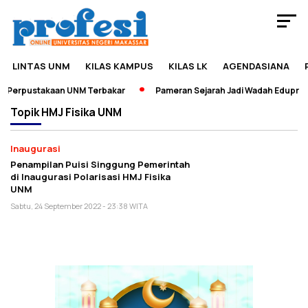
LINTAS UNM
KILAS KAMPUS
KILAS LK
AGENDASIANA
 Perpustakaan UNM Terbakar
Pameran Sejarah Jadi Wadah Eduprene
Topik
HMJ Fisika UNM
Inaugurasi
Penampilan Puisi Singgung Pemerintah
di Inaugurasi Polarisasi HMJ Fisika
UNM
Sabtu, 24 September 2022 - 23:38 WITA