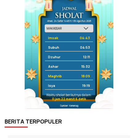
Ahad, 24 Safar 1448 H / 09 Agustus 2026
Imsak
04:43
Subuh
04:53
Dzuhur
12:11
Ashar
15:32
Maghrib
18:09
Isya
19:19
Waktu sholat berikutnya dalam:
0 jam 22 menit 6 detik
Sumber: Kemenag
BERITA TERPOPULER