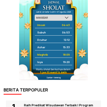
Jum'at, 22 Safar 1448 H / 07 Agustus 2026
Imsak
04:43
Subuh
04:53
Dzuhur
12:12
Ashar
15:33
Maghrib
18:09
Isya
19:20
Waktu sholat berikutnya dalam:
5 jam 55 menit 14 detik
Sumber: Kemenag
BERITA TERPOPULER
Raih Predikat Wisudawan Terbaik I Program