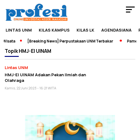
LINTAS UNM
KILAS KAMPUS
KILAS LK
AGENDASIANA
 Wisata
[Breaking News] Perpustakaan UNM Terbakar
Pameran
Topik
HMJ-EI UINAM
Lintas UNM
HMJ-EI UINAM Adakan Pekan Ilmiah dan
Olahraga
Kamis, 22 Juni 2023 - 16:21 WITA