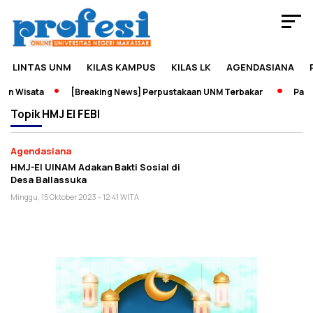
LINTAS UNM
KILAS KAMPUS
KILAS LK
AGENDASIANA
an Wisata
[Breaking News] Perpustakaan UNM Terbakar
Pamer
Topik
HMJ EI FEBI
Agendasiana
HMJ-EI UINAM Adakan Bakti Sosial di
Desa Ballassuka
Minggu, 15 Oktober 2023 - 12:41 WITA