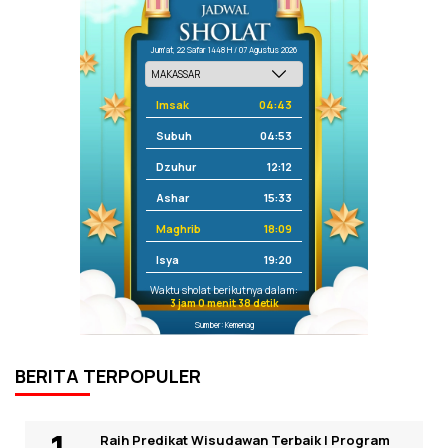
Jum'at, 22 Safar 1448 H / 07 Agustus 2026
Imsak
04:43
Subuh
04:53
Dzuhur
12:12
Ashar
15:33
Maghrib
18:09
Isya
19:20
Waktu sholat berikutnya dalam:
3 jam 0 menit 38 detik
Sumber: Kemenag
BERITA TERPOPULER
Raih Predikat Wisudawan Terbaik I Program