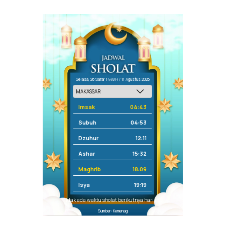
Selasa, 26 Safar 1448 H / 11 Agustus 2026
Imsak
04:43
Subuh
04:53
Dzuhur
12:11
Ashar
15:32
Maghrib
18:09
Isya
19:19
Tidak ada waktu sholat berikutnya hari ini.
Sumber: Kemenag