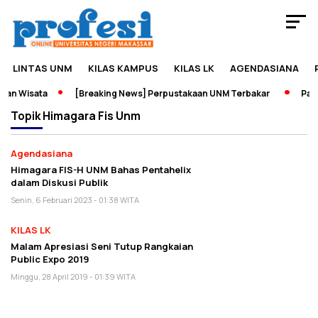
LINTAS UNM
KILAS KAMPUS
KILAS LK
AGENDASIANA
an Wisata
[Breaking News] Perpustakaan UNM Terbakar
Pamer
Topik
Himagara Fis Unm
Agendasiana
Himagara FIS-H UNM Bahas Pentahelix
dalam Diskusi Publik
Senin, 6 Februari 2023 - 01:38 WITA
KILAS LK
Malam Apresiasi Seni Tutup Rangkaian
Public Expo 2019
Minggu, 28 April 2019 - 01:39 WITA