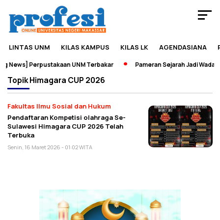
LINTAS UNM
KILAS KAMPUS
KILAS LK
AGENDASIANA
ng News] Perpustakaan UNM Terbakar
Pameran Sejarah Jadi Wadah 
Topik
Himagara CUP 2026
Fakultas Ilmu Sosial dan Hukum
Pendaftaran Kompetisi olahraga Se-
Sulawesi Himagara CUP 2026 Telah
Terbuka
Senin, 16 Maret 2026 - 01:02 WITA