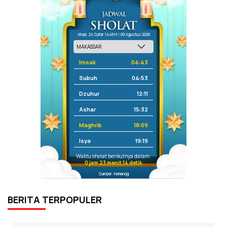
Ahad, 24 Safar 1448 H / 09 Agustus 2026
Imsak
04:43
Subuh
04:53
Dzuhur
12:11
Ashar
15:32
Maghrib
18:09
Isya
19:19
Waktu sholat berikutnya dalam:
0 jam 23 menit 13 detik
Sumber: Kemenag
BERITA TERPOPULER