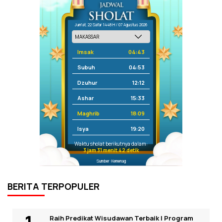
Jum'at, 22 Safar 1448 H / 07 Agustus 2026
Imsak
04:43
Subuh
04:53
Dzuhur
12:12
Ashar
15:33
Maghrib
18:09
Isya
19:20
Waktu sholat berikutnya dalam:
3 jam 31 menit 42 detik
Sumber: Kemenag
BERITA TERPOPULER
Raih Predikat Wisudawan Terbaik I Program