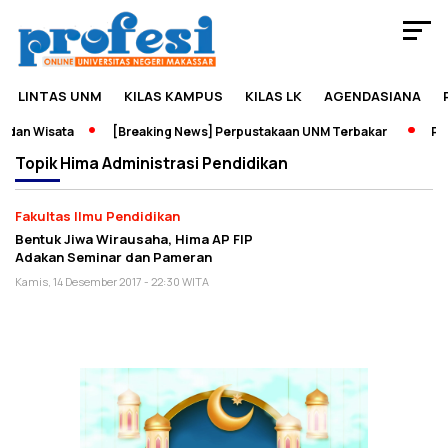
LINTAS UNM
KILAS KAMPUS
KILAS LK
AGENDASIANA
dan Wisata
[Breaking News] Perpustakaan UNM Terbakar
Pame
Topik
Hima Administrasi Pendidikan
Fakultas Ilmu Pendidikan
Bentuk Jiwa Wirausaha, Hima AP FIP
Adakan Seminar dan Pameran
Kamis, 14 Desember 2017 - 22:30 WITA