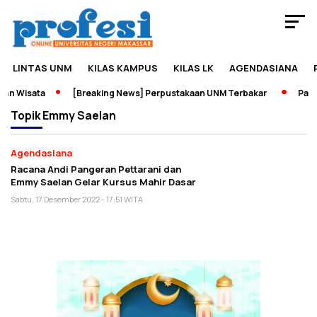
LINTAS UNM
KILAS KAMPUS
KILAS LK
AGENDASIANA
an Wisata
[Breaking News] Perpustakaan UNM Terbakar
Pamer
Topik
Emmy Saelan
Agendasiana
Racana Andi Pangeran Pettarani dan
Emmy Saelan Gelar Kursus Mahir Dasar
Sabtu, 17 Desember 2022 - 17:51 WITA