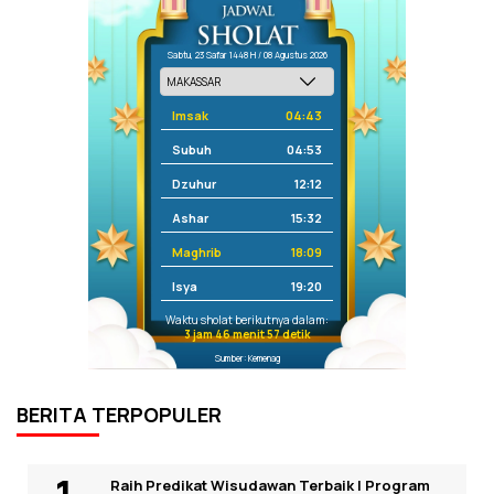
Sabtu, 23 Safar 1448 H / 08 Agustus 2026
Imsak
04:43
Subuh
04:53
Dzuhur
12:12
Ashar
15:32
Maghrib
18:09
Isya
19:20
Waktu sholat berikutnya dalam:
3 jam 46 menit 57 detik
Sumber: Kemenag
BERITA TERPOPULER
Raih Predikat Wisudawan Terbaik I Program