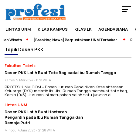
LINTAS UNM
KILAS KAMPUS
KILAS LK
AGENDASIANA
dan Wisata
[Breaking News] Perpustakaan UNM Terbakar
Pame
Topik
Dosen PKK
Fakultas Teknik
Dosen PKK Latih Buat Tote Bag pada Ibu Rumah Tangga
Kamis, 9 Mei 2024 - 11:21 WITA
PROFESI-UNM.COM – Dosen Jurusan Pendidikan Kesejahteraan
Keluarga (PKK) melatih Ibu-Ibu Rumah Tangga membuat tote bag,
Kamis (9/5). Jurusan ini merupakan salah satu jurusan di…
Lintas UNM
Dosen PKK Latih Buat Hantaran
Pengantin pada Ibu Rumah Tangga dan
Remaja Putri
Minggu, 4 Juni 2023 - 21:28 WITA