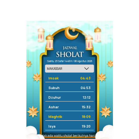
Sabtu, 23 Safar 1448 H / 08 Agustus 2026
Imsak
04:43
Subuh
04:53
Dzuhur
12:12
Ashar
15:32
Maghrib
18:09
Isya
19:20
Tidak ada waktu sholat berikutnya hari ini.