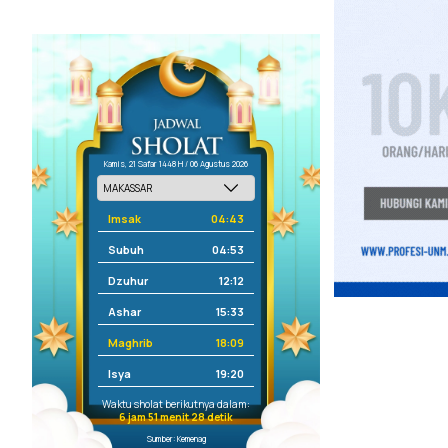
Kamis, 21 Safar 1448 H / 06 Agustus 2026
Imsak
04:43
Subuh
04:53
Dzuhur
12:12
Ashar
15:33
Maghrib
18:09
Isya
19:20
Waktu sholat berikutnya dalam:
6 jam 51 menit 28 detik
Sumber: Kemenag