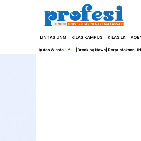
LINTAS UNM
KILAS KAMPUS
KILAS LK
AGE
ah Edupreneurship dan Wisata
[Breaking News] Perpustakaan UNM T