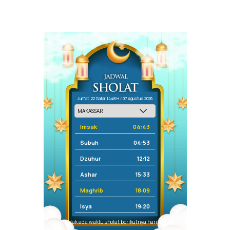
Jum'at, 22 Safar 1448 H / 07 Agustus 2026
Imsak
04:43
Subuh
04:53
Dzuhur
12:12
Ashar
15:33
Maghrib
18:09
Isya
19:20
Tidak ada waktu sholat berikutnya hari ini.