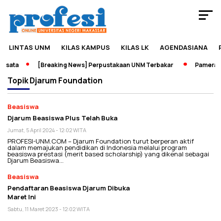
LINTAS UNM
KILAS KAMPUS
KILAS LK
AGENDASIANA
isata
[Breaking News] Perpustakaan UNM Terbakar
Pameran S
Topik
Djarum Foundation
Beasiswa
Djarum Beasiswa Plus Telah Buka
Jumat, 5 April 2024 - 12:02 WITA
PROFESI-UNM.COM – Djarum Foundation turut berperan aktif
dalam memajukan pendidikan di Indonesia melalui program
beasiswa prestasi (merit based scholarship) yang dikenal sebagai
Djarum Beasiswa…
Beasiswa
Pendaftaran Beasiswa Djarum Dibuka
Maret Ini
Sabtu, 11 Maret 2023 - 12:02 WITA