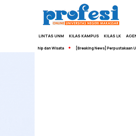
LINTAS UNM
KILAS KAMPUS
KILAS LK
AGE
dah Edupreneurship dan Wisata
[Breaking News] Perpustakaan UNM 