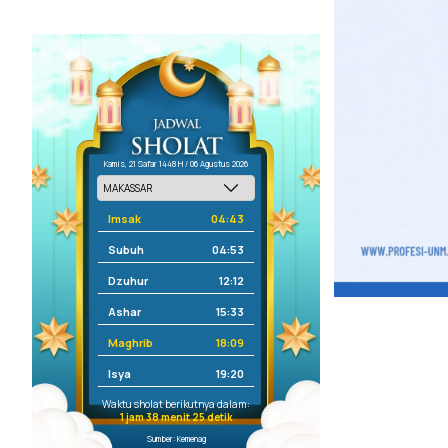
Kamis, 21 Safar 1448 H / 06 Agustus 2026
Imsak
04:43
Subuh
04:53
Dzuhur
12:12
Ashar
15:33
Maghrib
18:09
Isya
19:20
Waktu sholat berikutnya dalam:
1 jam 38 menit 25 detik
Sumber: Kemenag