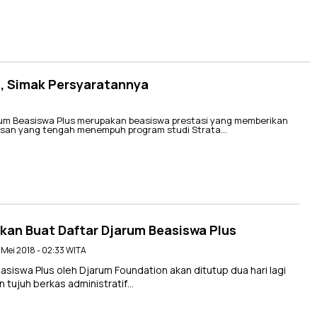
a, Simak Persyaratannya
m Beasiswa Plus merupakan beasiswa prestasi yang memberikan
rusan yang tengah menempuh program studi Strata…
pkan Buat Daftar Djarum Beasiswa Plus
7 Mei 2018 - 02:33 WITA
iswa Plus oleh Djarum Foundation akan ditutup dua hari lagi
 tujuh berkas administratif…