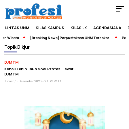
LINTAS UNM
KILAS KAMPUS
KILAS LK
AGENDASIANA
an Wisata
[Breaking News] Perpustakaan UNM Terbakar
Pamer
Topik
Dikjur
DJMTM
Kenali Lebih Jauh Soal Profesi Lewat
DJMTM
Jumat, 15 Desember 2023 - 23:39 WITA