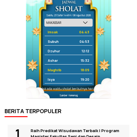
Sabtu, 23 Safar 1448 H / 08 Agustus 2026
Imsak
04:43
Subuh
04:53
Dzuhur
12:12
Ashar
15:32
Maghrib
18:09
Isya
19:20
Tidak ada waktu sholat berikutnya hari ini.
Sumber: Kemenag
BERITA TERPOPULER
Raih Predikat Wisudawan Terbaik I Program
Magister Fakultas Seni dan Desain