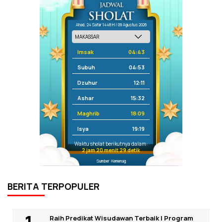
Ahad, 24 Safar 1448 H / 09 Agustus 2026
Imsak
04:43
Subuh
04:53
Dzuhur
12:11
Ashar
15:32
Maghrib
18:09
Isya
19:19
Waktu sholat berikutnya dalam:
2 jam 20 menit 29 detik
Sumber: Kemenag
BERITA TERPOPULER
Raih Predikat Wisudawan Terbaik I Program