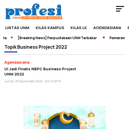
LINTAS UNM
KILAS KAMPUS
KILAS LK
AGENDASIANA
ata
[Breaking News] Perpustakaan UNM Terbakar
Pameran Sej
Topik
Business Project 2022
Agendasiana
UI Jadi Finalis NBPC Business Project
UNM 2022
Jumat, 25 November 2022 - 09:41 WITA