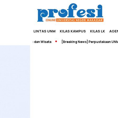
LINTAS UNM
KILAS KAMPUS
KILAS LK
AGE
h Edupreneurship dan Wisata
[Breaking News] Perpustakaan UNM Te