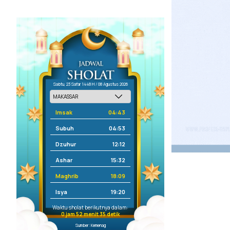
Sabtu, 23 Safar 1448 H / 08 Agustus 2026
Imsak
04:43
Subuh
04:53
Dzuhur
12:12
Ashar
15:32
Maghrib
18:09
Isya
19:20
Waktu sholat berikutnya dalam:
0 jam 52 menit 35 detik
Sumber: Kemenag