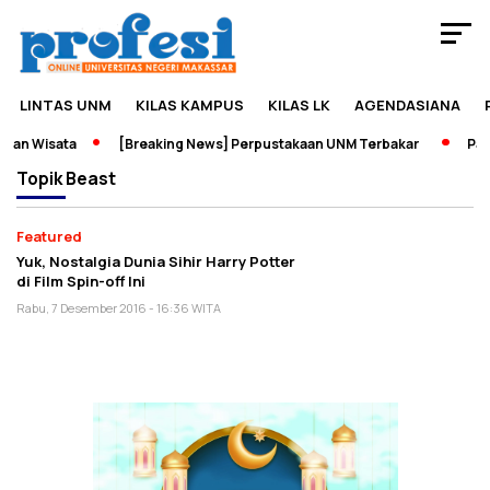
LINTAS UNM
KILAS KAMPUS
KILAS LK
AGENDASIANA
dan Wisata
[Breaking News] Perpustakaan UNM Terbakar
Pame
Topik
Beast
Featured
Yuk, Nostalgia Dunia Sihir Harry Potter
di Film Spin-off Ini
Rabu, 7 Desember 2016 - 16:36 WITA