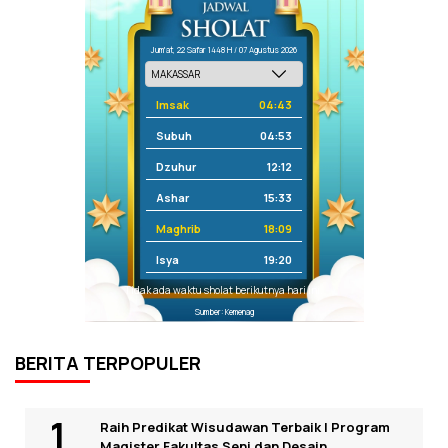
Jum'at, 22 Safar 1448 H / 07 Agustus 2026
Imsak
04:43
Subuh
04:53
Dzuhur
12:12
Ashar
15:33
Maghrib
18:09
Isya
19:20
Tidak ada waktu sholat berikutnya hari ini.
Sumber: Kemenag
BERITA TERPOPULER
Raih Predikat Wisudawan Terbaik I Program
Magister Fakultas Seni dan Desain