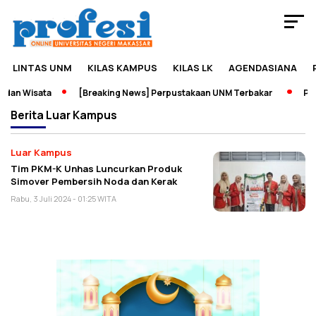
LINTAS UNM
KILAS KAMPUS
KILAS LK
AGENDASIANA
dan Wisata
[Breaking News] Perpustakaan UNM Terbakar
Pame
Berita
Luar Kampus
Luar Kampus
Tim PKM-K Unhas Luncurkan Produk
Simover Pembersih Noda dan Kerak
Rabu, 3 Juli 2024 - 01:25 WITA