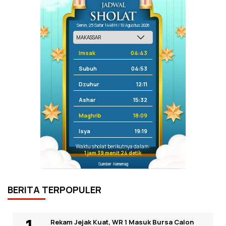
Senin, 25 Safar 1448 H / 10 Agustus 2026
Imsak
04:43
Subuh
04:53
Dzuhur
12:11
Ashar
15:32
Maghrib
18:09
Isya
19:19
Waktu sholat berikutnya dalam:
1 jam 39 menit 24 detik
Sumber: Kemenag
BERITA TERPOPULER
Rekam Jejak Kuat, WR 1 Masuk Bursa Calon